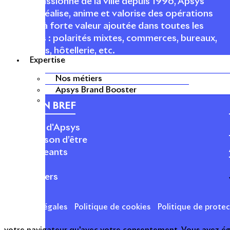
Acteur passionné de la ville depuis 1996, Apsys
conçoit, réalise, anime et valorise des opérations
urbaines à forte valeur ajoutée dans toutes les
fonctions : polarités mixtes, commerces, bureaux,
logements, hôtellerie, etc.
Expertise
Nos métiers
Apsys Brand Booster
APSYS EN BREF
À propos d'Apsys
Notre raison d’être
Nos dirigeants
Finance
Nos métiers
Mentions légales
Politique de cookies
Politique de prote