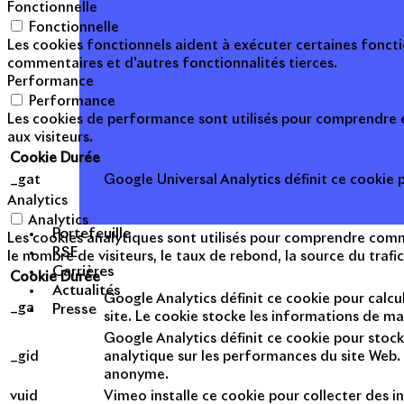
Fonctionnelle
Fonctionnelle
Les cookies fonctionnels aident à exécuter certaines foncti
commentaires et d'autres fonctionnalités tierces.
Performance
Performance
Les cookies de performance sont utilisés pour comprendre et
aux visiteurs.
Cookie
Durée
_gat
Google Universal Analytics définit ce cookie po
Analytics
Analytics
Portefeuille
Les cookies analytiques sont utilisés pour comprendre commen
RSE
le nombre de visiteurs, le taux de rebond, la source du trafic
Carrières
Cookie
Durée
Actualités
Google Analytics définit ce cookie pour calcul
_ga
Presse
site. Le cookie stocke les informations de m
Google Analytics définit ce cookie pour stock
_gid
analytique sur les performances du site Web. 
anonyme.
vuid
Vimeo installe ce cookie pour collecter des in