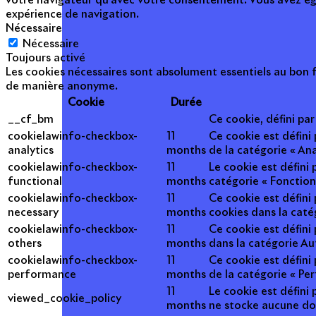
votre navigateur qu'avec votre consentement. Vous avez égal
expérience de navigation.
Nécessaire
Nécessaire
Toujours activé
Les cookies nécessaires sont absolument essentiels au bon f
de manière anonyme.
Cookie
Durée
__cf_bm
Ce cookie, défini pa
cookielawinfo-checkbox-
11
Ce cookie est défini
analytics
months
de la catégorie « Ana
cookielawinfo-checkbox-
11
Le cookie est défini
functional
months
catégorie « Fonction
cookielawinfo-checkbox-
11
Ce cookie est défini
necessary
months
cookies dans la caté
cookielawinfo-checkbox-
11
Ce cookie est défini
others
months
dans la catégorie Au
cookielawinfo-checkbox-
11
Ce cookie est défini
performance
months
de la catégorie « Pe
11
Le cookie est défini 
viewed_cookie_policy
months
ne stocke aucune do