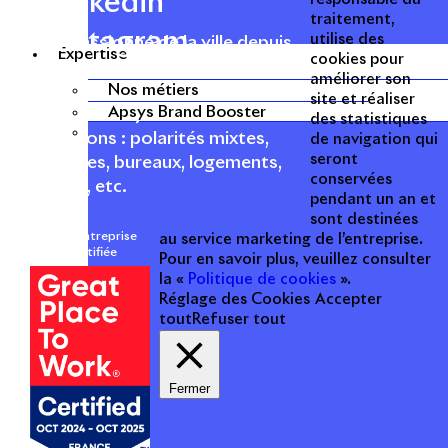
Linkedin
traitement,
Instagram
utilise des
Acteur passionné de la ville depuis
Expertise
cookies pour
1996, Apsys conçoit, réalise, anime
améliorer son
et valorise des opérations urbaines
Nos métiers
site et réaliser
Apsys Brand Booster
à forte valeur ajoutée dans toutes
des statistiques
les fonctions : polarités mixtes,
de navigation qui
seront
commerces, bureaux, logements,
conservées
hôtellerie, etc.
pendant un an et
sont destinées
Une entreprise
au service marketing de l’entreprise.
certifiée
Pour en savoir plus, veuillez consulter
la «
Politique de cookies
».
Réglage des Cookies
Accepter
tout
Refuser tout
Fermer