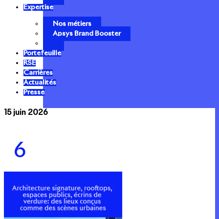
Expertise
Nos métiers
Apsys Brand Booster
Portefeuille
RSE
Carrières
Actualités
Presse
15 juin 2026
6