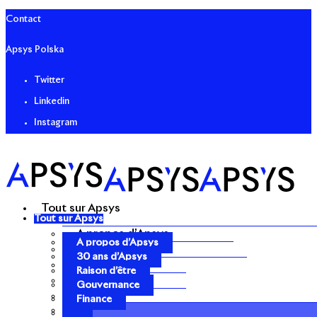
Contact
Apsys Polska
Twitter
Linkedin
Instagram
Tout sur Apsys
Tout sur Apsys
A propos d’Apsys
A propos d’Apsys
30 ans d’Apsys
30 ans d’Apsys
Raison d’être
Raison d’être
Gouvernance
Gouvernance
Finance
Finance