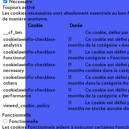
Nécessaire
Toujours activé
Les cookies nécessaires sont absolument essentiels au bon f
de manière anonyme.
Cookie
Durée
__cf_bm
Ce cookie, défini pa
cookielawinfo-checkbox-
11
Ce cookie est défini
analytics
months
de la catégorie « Ana
cookielawinfo-checkbox-
11
Le cookie est défini
functional
months
catégorie « Fonction
cookielawinfo-checkbox-
11
Ce cookie est défini
necessary
months
cookies dans la caté
cookielawinfo-checkbox-
11
Ce cookie est défini
others
months
dans la catégorie Au
cookielawinfo-checkbox-
11
Ce cookie est défini
performance
months
de la catégorie « Pe
11
Le cookie est défini 
viewed_cookie_policy
months
ne stocke aucune do
Fonctionnelle
Fonctionnelle
Les cookies fonctionnels aident à exécuter certaines foncti