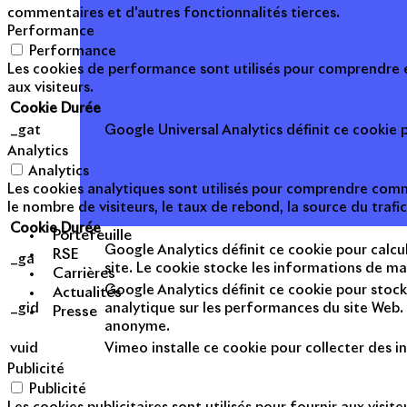
commentaires et d'autres fonctionnalités tierces.
Performance
Performance
Les cookies de performance sont utilisés pour comprendre et
aux visiteurs.
Cookie
Durée
_gat
Google Universal Analytics définit ce cookie po
Analytics
Analytics
Les cookies analytiques sont utilisés pour comprendre commen
le nombre de visiteurs, le taux de rebond, la source du trafic
Cookie
Durée
Portefeuille
Google Analytics définit ce cookie pour calcul
RSE
_ga
site. Le cookie stocke les informations de m
Carrières
Google Analytics définit ce cookie pour stock
Actualités
_gid
analytique sur les performances du site Web. 
Presse
anonyme.
vuid
Vimeo installe ce cookie pour collecter des in
Publicité
Publicité