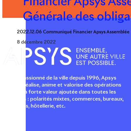
Financier Apsys As
Générale des obliga
2022.12.06 Communiqué Financier Apsys Assemblée G
8 décembre 2022
Acteur passionné de la ville depuis 1996, Apsys
conçoit, réalise, anime et valorise des opérations
urbaines à forte valeur ajoutée dans toutes les
fonctions : polarités mixtes, commerces, bureaux,
logements, hôtellerie, etc.