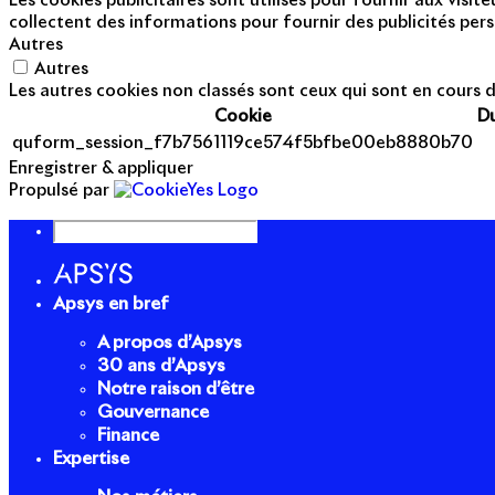
Les cookies publicitaires sont utilisés pour fournir aux visi
collectent des informations pour fournir des publicités pers
Autres
Autres
Les autres cookies non classés sont ceux qui sont en cours d
Cookie
D
quform_session_f7b7561119ce574f5bfbe00eb8880b70
Enregistrer & appliquer
Propulsé par
Apsys en bref
A propos d’Apsys
30 ans d’Apsys
Notre raison d’être
Gouvernance
Finance
Expertise