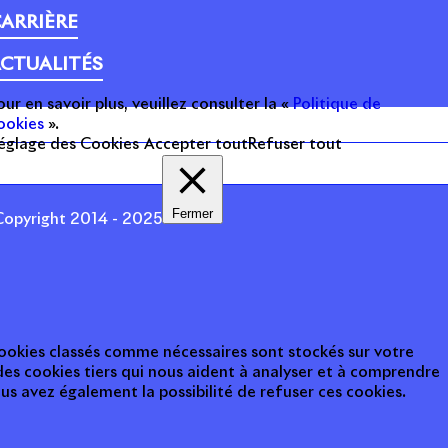
ARRIÈRE
CTUALITÉS
our en savoir plus, veuillez consulter la «
Politique de
ookies
».
églage des Cookies
Accepter tout
Refuser tout
Fermer
opyright 2014 - 2025
 cookies classés comme nécessaires sont stockés sur votre
des cookies tiers qui nous aident à analyser et à comprendre
s avez également la possibilité de refuser ces cookies.