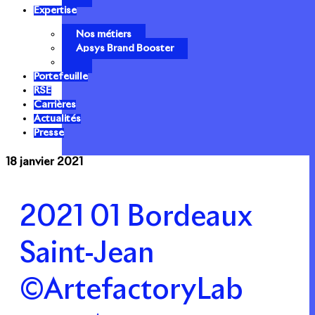
Expertise
Nos métiers
Apsys Brand Booster
Portefeuille
RSE
Carrières
Actualités
Presse
18 janvier 2021
2021 01 Bordeaux
Saint-Jean
©ArtefactoryLab