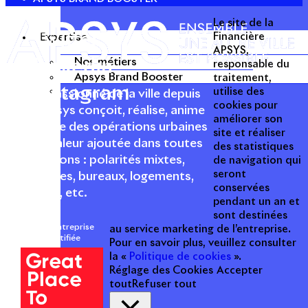
Le site de la
Twitter
Expertise
Financière
APSYS,
Nos métiers
Linkedin
responsable du
Apsys Brand Booster
traitement,
Instagram
utilise des
Acteur passionné de la ville depuis
cookies pour
1996, Apsys conçoit, réalise, anime
améliorer son
et valorise des opérations urbaines
site et réaliser
à forte valeur ajoutée dans toutes
des statistiques
les fonctions : polarités mixtes,
de navigation qui
seront
commerces, bureaux, logements,
conservées
hôtellerie, etc.
pendant un an et
sont destinées
Une entreprise
au service marketing de l’entreprise.
certifiée
Pour en savoir plus, veuillez consulter
la «
Politique de cookies
».
Réglage des Cookies
Accepter
tout
Refuser tout