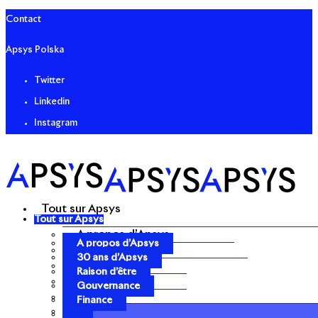
Contact
Apsys Polska
Twitter
Linkedin
Instagram
Tout sur Apsys
Tout sur Apsys
A propos d’Apsys
A propos d’Apsys
30 ans d’Apsys
30 ans d’Apsys
Raison d’être
Raison d’être
Gouvernance
Gouvernance
Finance
Finance