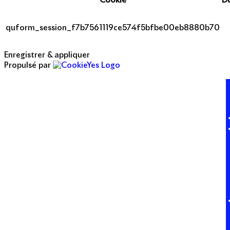
Cookie
D
quform_session_f7b7561119ce574f5bfbe00eb8880b70
Enregistrer & appliquer
Propulsé par