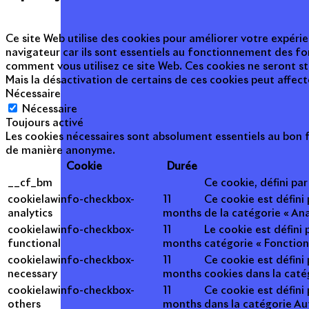
Ce site Web utilise des cookies pour améliorer votre expérie
navigateur car ils sont essentiels au fonctionnement des fo
comment vous utilisez ce site Web. Ces cookies ne seront s
Mais la désactivation de certains de ces cookies peut affec
Nécessaire
Nécessaire
Toujours activé
Les cookies nécessaires sont absolument essentiels au bon f
de manière anonyme.
Cookie
Durée
__cf_bm
Ce cookie, défini pa
cookielawinfo-checkbox-
11
Ce cookie est défini
analytics
months
de la catégorie « Ana
cookielawinfo-checkbox-
11
Le cookie est défini
functional
months
catégorie « Fonction
cookielawinfo-checkbox-
11
Ce cookie est défini
necessary
months
cookies dans la caté
cookielawinfo-checkbox-
11
Ce cookie est défini
others
months
dans la catégorie Au