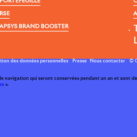
PORTEFEUILLE
C
RSE
A
APSYS BRAND BOOSTER
ction des données personnelles
Presse
Nous contacter
© C
 de navigation qui seront conservées pendant un an et sont de
es
».