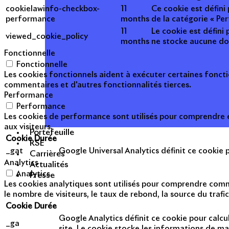
cookielawinfo-checkbox-
11
Ce cookie est défini
performance
months
de la catégorie « Pe
11
Le cookie est défini 
viewed_cookie_policy
months
ne stocke aucune do
Fonctionnelle
Fonctionnelle
Les cookies fonctionnels aident à exécuter certaines foncti
commentaires et d'autres fonctionnalités tierces.
Performance
Performance
Les cookies de performance sont utilisés pour comprendre et
aux visiteurs.
Portefeuille
Cookie
Durée
RSE
_gat
Google Universal Analytics définit ce cookie po
Carrières
Analytics
Actualités
Analytics
Presse
Les cookies analytiques sont utilisés pour comprendre commen
le nombre de visiteurs, le taux de rebond, la source du trafic
Cookie
Durée
Google Analytics définit ce cookie pour calcul
_ga
site. Le cookie stocke les informations de m