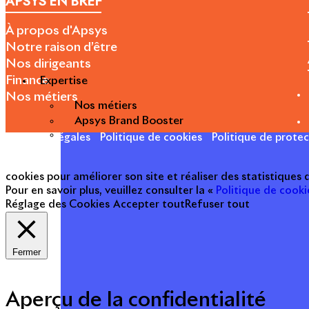
APSYS EN BREF
À propos d'Apsys
Notre raison d’être
Nos dirigeants
Finance
Expertise
Nos métiers
Nos métiers
Apsys Brand Booster
Mentions légales
Politique de cookies
Politique de prote
cookies pour améliorer son site et réaliser des statistiques
Pour en savoir plus, veuillez consulter la «
Politique de cooki
Réglage des Cookies
Accepter tout
Refuser tout
Fermer
Aperçu de la confidentialité