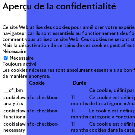
Aperçu de la confidentialité
Ce site Web utilise des cookies pour améliorer votre expérie
navigateur car ils sont essentiels au fonctionnement des fo
comment vous utilisez ce site Web. Ces cookies ne seront s
Mais la désactivation de certains de ces cookies peut affec
Nécessaire
Nécessaire
Toujours activé
Les cookies nécessaires sont absolument essentiels au bon f
de manière anonyme.
Cookie
Durée
__cf_bm
Ce cookie, défini pa
cookielawinfo-checkbox-
11
Ce cookie est défini
analytics
months
de la catégorie « Ana
cookielawinfo-checkbox-
11
Le cookie est défini
functional
months
catégorie « Fonction
cookielawinfo-checkbox-
11
Ce cookie est défini
necessary
months
cookies dans la caté