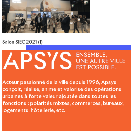
Salon SIEC 2021 (1)
Acteur passionné de la ville depuis 1996, Apsys
conçoit, réalise, anime et valorise des opérations
urbaines à forte valeur ajoutée dans toutes les
fonctions : polarités mixtes, commerces, bureaux,
logements, hôtellerie, etc.