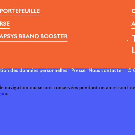
PORTEFEUILLE
C
RSE
A
APSYS BRAND BOOSTER
ction des données personnelles
Presse
Nous contacter
© C
 de navigation qui seront conservées pendant un an et sont de
es
».