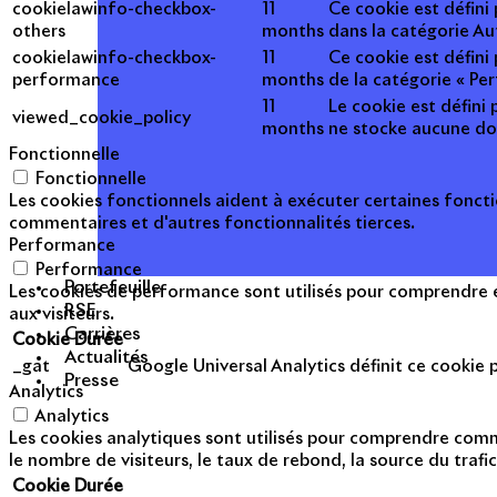
cookielawinfo-checkbox-
11
Ce cookie est défini
others
months
dans la catégorie Au
cookielawinfo-checkbox-
11
Ce cookie est défini
performance
months
de la catégorie « Pe
11
Le cookie est défini 
viewed_cookie_policy
months
ne stocke aucune do
Fonctionnelle
Fonctionnelle
Les cookies fonctionnels aident à exécuter certaines foncti
commentaires et d'autres fonctionnalités tierces.
Performance
Performance
Portefeuille
Les cookies de performance sont utilisés pour comprendre et
RSE
aux visiteurs.
Carrières
Cookie
Durée
Actualités
_gat
Google Universal Analytics définit ce cookie po
Presse
Analytics
Analytics
Les cookies analytiques sont utilisés pour comprendre commen
le nombre de visiteurs, le taux de rebond, la source du trafic
Cookie
Durée