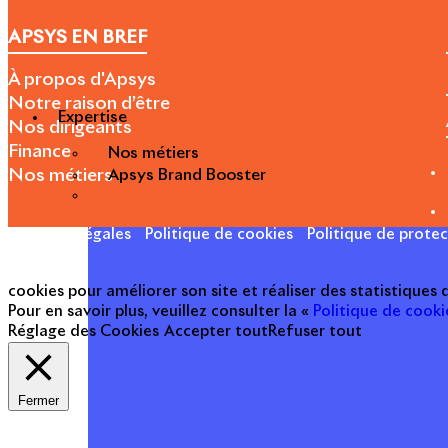
APSYS EN BREF
À propos d'Apsys
Notre raison d’être
Expertise
Nos dirigeants
Finance
Nos métiers
Apsys Brand Booster
Nos métiers
Mentions légales
Politique de cookies
Politique de prote
cookies pour améliorer son site et réaliser des statistiques
Pour en savoir plus, veuillez consulter la «
Politique de cooki
Réglage des Cookies
Accepter tout
Refuser tout
Fermer