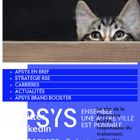
APSYS EN BREF
STRATÉGIE RSE
CARRIÈRES
ACTUALITÉS
APSYS BRAND BOOSTER
Le site de la
Twitter
Financière
APSYS,
Linkedin
responsable du
traitement,