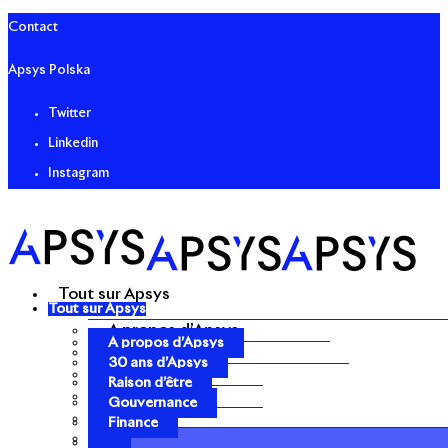
Contact
Apsys Polska
Twitter
Linkedin
Instagram
Tout sur Apsys
Tout sur Apsys
A propos d’Apsys
A propos d’Apsys
30 ans d’Apsys
30 ans d’Apsys
Raison d’être
Raison d’être
Gouvernance
Gouvernance
Finance
Finance