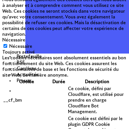
à analyser et à comprendre comment vous utilisez ce site
Web. Ces cookies ne seront stockés dans votre navigateur
qu'avec votre consentement. Vous avez également la
possibilité de refuser ces cookies. Mais la désactivation de
certains de ces cookies peut affecter votre expérience de
navigation.
Nécessaire
Nécessaire
Toujours activé
Portefeuille
Les cookies nécessaires sont absolument essentiels au bon
RSE
fonctionnement du site Web. Ces cookies assurent les
Carrières
fonctionnalités de base et les fonctions de sécurité du
Actualités
site Web, de manière anonyme.
Presse
Cookie
Durée
Description
Ce cookie, défini par
Cloudflare, est utilisé pour
__cf_bm
prendre en charge
Cloudflare Bot
Management.
Ce cookie est défini par le
plugin GDPR Cookie