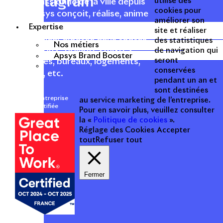
Instagram
utilise des
Acteur passionné de la ville depuis
cookies pour
1996, Apsys conçoit, réalise, anime
améliorer son
et valorise des opérations urbaines
Expertise
site et réaliser
à forte valeur ajoutée dans toutes
des statistiques
Nos métiers
les fonctions : polarités mixtes,
de navigation qui
Apsys Brand Booster
seront
commerces, bureaux, logements,
conservées
hôtellerie, etc.
pendant un an et
sont destinées
Une entreprise
au service marketing de l’entreprise.
certifiée
Pour en savoir plus, veuillez consulter
la «
Politique de cookies
».
Réglage des Cookies
Accepter
tout
Refuser tout
Fermer