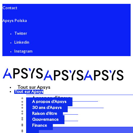
Contact
Apsys Polska
Twitter
Linkedin
Instagram
Tout sur Apsys
Tout sur Apsys
A propos d’Apsys
A propos d’Apsys
30 ans d’Apsys
30 ans d’Apsys
Raison d’être
Raison d’être
Gouvernance
Gouvernance
Finance
Finance