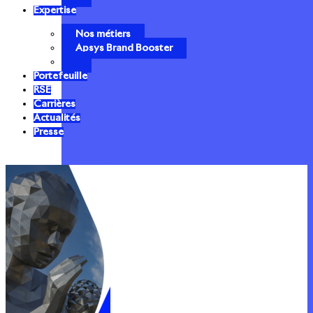
Expertise
Nos métiers
Apsys Brand Booster
Portefeuille
RSE
Carrières
Actualités
Presse