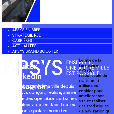
APSYS EN BREF
STRATÉGIE RSE
CARRIÈRES
ACTUALITÉS
APSYS BRAND BOOSTER
Le site de la
Twitter
Financière
APSYS,
Linkedin
responsable du
traitement,
Instagram
utilise des
Acteur passionné de la ville depuis
cookies pour
1996, Apsys conçoit, réalise, anime
améliorer son
et valorise des opérations urbaines
site et réaliser
à forte valeur ajoutée dans toutes
des statistiques
les fonctions : polarités mixtes,
de navigation qui