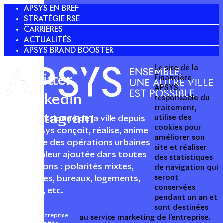
APSYS EN BREF
STRATÉGIE RSE
CARRIÈRES
ACTUALITÉS
APSYS BRAND BOOSTER
Le site de la
Twitter
Financière
APSYS,
Linkedin
responsable du
traitement,
Instagram
utilise des
Acteur passionné de la ville depuis
cookies pour
1996, Apsys conçoit, réalise, anime
améliorer son
et valorise des opérations urbaines
site et réaliser
à forte valeur ajoutée dans toutes
des statistiques
les fonctions : polarités mixtes,
de navigation qui
seront
commerces, bureaux, logements,
conservées
hôtellerie, etc.
pendant un an et
sont destinées
Une entreprise
au service marketing de l’entreprise.