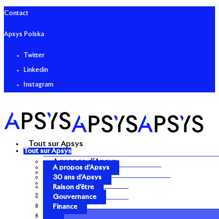
Contact
Apsys Polska
Twitter
Linkedin
Instagram
Tout sur Apsys
Tout sur Apsys
A propos d’Apsys
A propos d’Apsys
30 ans d’Apsys
30 ans d’Apsys
Raison d’être
Raison d’être
Gouvernance
Gouvernance
Finance
Finance