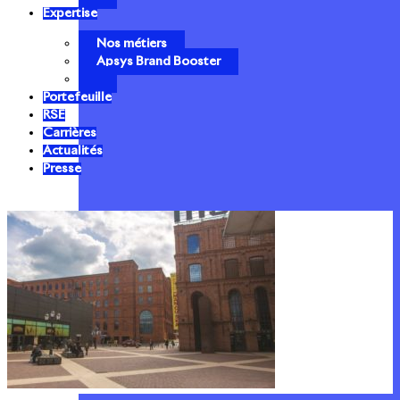
Expertise
Nos métiers
Apsys Brand Booster
Portefeuille
RSE
Carrières
Actualités
Presse