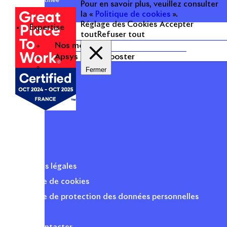
certifiée
Pour en savoir plus, veuillez consulter
la «
Politique de cookies
».
Réglage des Cookies
Accepter
Expertise
tout
Refuser tout
Nos métiers
Apsys Brand Booster
Fermer
Mentions légales
Politique de cookies
Politique de protection des données personnelles
Presse