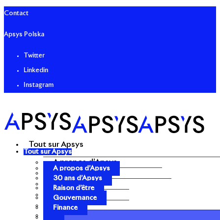
Contact
Apsys Polska
Twitter
Linkedin
Instagram
Tout sur Apsys
Tout sur Apsys
A propos d’Apsys
A propos d’Apsys
30 ans d’Apsys
30 ans d’Apsys
Raison d’être
Raison d’être
Gouvernance
Gouvernance
Finance
Finance