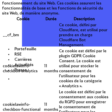
fonctionnement du site Web. Ces cookies assurent les
fonctionnalités de base et les fonctions de sécurité du
site Web, de manière anonyme.
Cookie
Durée
Description
Ce cookie, défini par
Cloudflare, est utilisé pour
__cf_bm
prendre en charge
Cloudflare Bot
Management.
Portefeuille
Ce cookie est défini par le
RSE
plugin GDPR Cookie
Carrières
Consent. Le cookie est
Actualités
cookielawinfo-
11
utilisé pour stocker le
Presse
checkbox-analytics
months
consentement de
l'utilisateur pour les
cookies de la catégorie
« Analytics ».
Le cookie est défini par le
consentement aux cookies
du RGPD pour enregistrer
cookielawinfo-
11
le consentement de
checkbox-functional
months