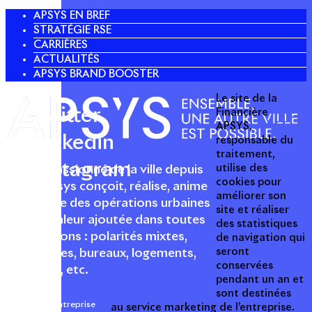
APSYS EN BREF
STRATÉGIE RSE
CARRIÈRES
ACTUALITÉS
APSYS BRAND BOOSTER
Le site de la
Twitter
Financière
APSYS,
Linkedin
responsable du
traitement,
Instagram
utilise des
Acteur passionné de la ville depuis
cookies pour
1996, Apsys conçoit, réalise, anime
améliorer son
et valorise des opérations urbaines
site et réaliser
à forte valeur ajoutée dans toutes
des statistiques
les fonctions : polarités mixtes,
de navigation qui
seront
commerces, bureaux, logements,
conservées
hôtellerie, etc.
pendant un an et
sont destinées
Une entreprise
au service marketing de l’entreprise.