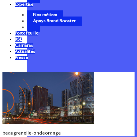
Expertise
Nos métiers
Apsys Brand Booster
Portefeuille
RSE
Carrières
Actualités
Presse
beaugrenelle-ondeorange