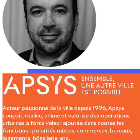
Acteur passionné de la ville depuis 1996, Apsys
conçoit, réalise, anime et valorise des opérations
urbaines à forte valeur ajoutée dans toutes les
fonctions : polarités mixtes, commerces, bureaux,
logements, hôtellerie, etc.