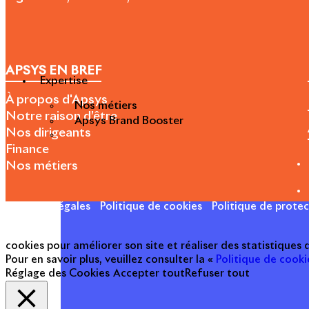
APSYS EN BREF
Expertise
À propos d'Apsys
Nos métiers
Notre raison d’être
Apsys Brand Booster
Nos dirigeants
Finance
Nos métiers
Mentions légales
Politique de cookies
Politique de prote
cookies pour améliorer son site et réaliser des statistiques
Pour en savoir plus, veuillez consulter la «
Politique de cooki
Réglage des Cookies
Accepter tout
Refuser tout