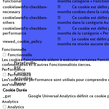
functional
months
catégorie « Fonction
cookielawinfo-checkbox-
11
Ce cookie est défini
necessary
months
cookies dans la caté
cookielawinfo-checkbox-
11
Ce cookie est défini
others
months
dans la catégorie Au
cookielawinfo-checkbox-
11
Ce cookie est défini
performance
months
de la catégorie « Pe
11
Le cookie est défini 
viewed_cookie_policy
months
ne stocke aucune do
Fonctionnelle
Fonctionnelle
Les cookies fonctionnels aident à exécuter certaines foncti
Portefeuille
commentaires et d'autres fonctionnalités tierces.
RSE
Performance
Carrières
Performance
Actualités
Les cookies de performance sont utilisés pour comprendre et
Presse
aux visiteurs.
Cookie
Durée
_gat
Google Universal Analytics définit ce cookie po
Analytics
Analytics