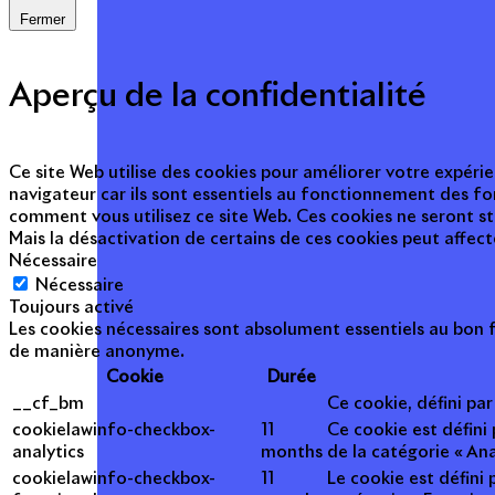
Fermer
Aperçu de la confidentialité
Ce site Web utilise des cookies pour améliorer votre expérie
navigateur car ils sont essentiels au fonctionnement des fo
comment vous utilisez ce site Web. Ces cookies ne seront s
Mais la désactivation de certains de ces cookies peut affec
Nécessaire
Nécessaire
Toujours activé
Les cookies nécessaires sont absolument essentiels au bon f
de manière anonyme.
Cookie
Durée
__cf_bm
Ce cookie, défini pa
cookielawinfo-checkbox-
11
Ce cookie est défini
analytics
months
de la catégorie « Ana
cookielawinfo-checkbox-
11
Le cookie est défini