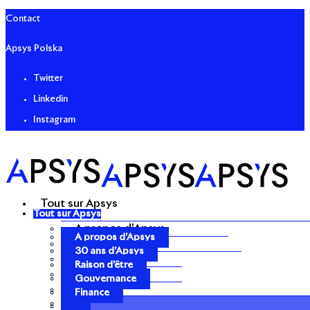
Contact
Apsys Polska
Twitter
Linkedin
Instagram
Tout sur Apsys
Tout sur Apsys
A propos d’Apsys
A propos d’Apsys
30 ans d’Apsys
30 ans d’Apsys
Raison d’être
Raison d’être
Gouvernance
Gouvernance
Finance
Finance