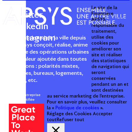
Le site de la
Twitter
Financière
APSYS,
Linkedin
responsable du
traitement,
Instagram
utilise des
Acteur passionné de la ville depuis
cookies pour
1996, Apsys conçoit, réalise, anime
améliorer son
et valorise des opérations urbaines
site et réaliser
à forte valeur ajoutée dans toutes
des statistiques
les fonctions : polarités mixtes,
de navigation qui
seront
commerces, bureaux, logements,
conservées
hôtellerie, etc.
pendant un an et
sont destinées
Une entreprise
au service marketing de l’entreprise.
certifiée
Pour en savoir plus, veuillez consulter
la «
Politique de cookies
».
Réglage des Cookies
Accepter
tout
Refuser tout