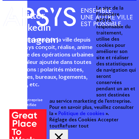
Le site de la
Twitter
Financière
APSYS,
Linkedin
responsable du
traitement,
Instagram
utilise des
Acteur passionné de la ville depuis
cookies pour
1996, Apsys conçoit, réalise, anime
améliorer son
et valorise des opérations urbaines
site et réaliser
à forte valeur ajoutée dans toutes
des statistiques
les fonctions : polarités mixtes,
de navigation qui
seront
commerces, bureaux, logements,
conservées
hôtellerie, etc.
pendant un an et
sont destinées
Une entreprise
au service marketing de l’entreprise.
certifiée
Pour en savoir plus, veuillez consulter
la «
Politique de cookies
».
Réglage des Cookies
Accepter
tout
Refuser tout