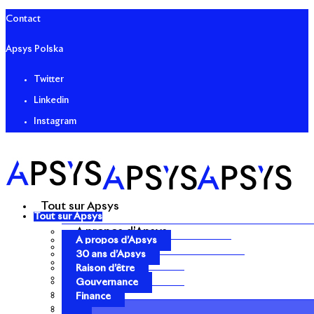
Contact
Apsys Polska
Twitter
Linkedin
Instagram
Tout sur Apsys
Tout sur Apsys
A propos d’Apsys
A propos d’Apsys
30 ans d’Apsys
30 ans d’Apsys
Raison d’être
Raison d’être
Gouvernance
Gouvernance
Finance
Finance