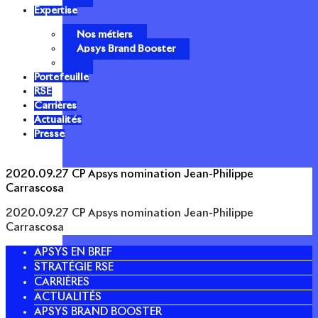
Expertise
Nos métiers
Apsys Brand Booster
Portefeuille
RSE
Carrières
Actualités
Presse
2020.09.27 CP Apsys nomination Jean-Philippe
Carrascosa
2020.09.27 CP Apsys nomination Jean-Philippe
Carrascosa
APSYS EN BREF
STRATÉGIE RSE
CARRIÈRES
ACTUALITÉS
APSYS BRAND BOOSTER