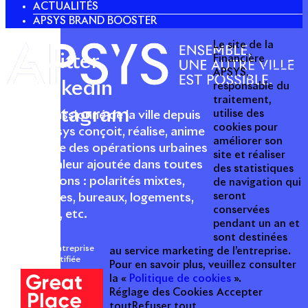
ACTUALITÉS
APSYS BRAND BOOSTER
Le site de la
Twitter
Financière
APSYS,
Linkedin
responsable du
traitement,
Instagram
utilise des
Acteur passionné de la ville depuis
cookies pour
1996, Apsys conçoit, réalise, anime
améliorer son
et valorise des opérations urbaines
site et réaliser
à forte valeur ajoutée dans toutes
des statistiques
les fonctions : polarités mixtes,
de navigation qui
seront
commerces, bureaux, logements,
conservées
hôtellerie, etc.
pendant un an et
sont destinées
Une entreprise
au service marketing de l’entreprise.
certifiée
Pour en savoir plus, veuillez consulter
la «
Politique de cookies
».
Réglage des Cookies
Accepter
tout
Refuser tout