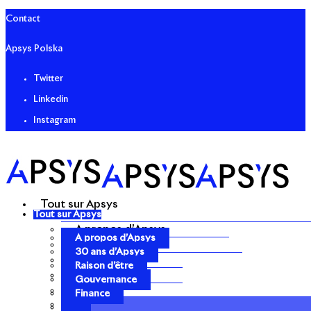
Contact
Apsys Polska
Twitter
Linkedin
Instagram
Tout sur Apsys
Tout sur Apsys
A propos d’Apsys
A propos d’Apsys
30 ans d’Apsys
30 ans d’Apsys
Raison d’être
Raison d’être
Gouvernance
Gouvernance
Finance
Finance