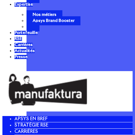
Expertise
Nos métiers
Apsys Brand Booster
Portefeuille
RSE
Carrières
Actualités
Presse
APSYS EN BREF
STRATÉGIE RSE
CARRIÈRES