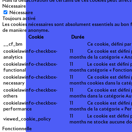
Mais la désactivation de certains de ces cookies peut affec
Nécessaire
Nécessaire
Toujours activé
Les cookies nécessaires sont absolument essentiels au bon f
de manière anonyme.
Cookie
Durée
__cf_bm
Ce cookie, défini pa
cookielawinfo-checkbox-
11
Ce cookie est défini
analytics
months
de la catégorie « Ana
cookielawinfo-checkbox-
11
Le cookie est défini
functional
months
catégorie « Fonction
cookielawinfo-checkbox-
11
Ce cookie est défini
necessary
months
cookies dans la caté
cookielawinfo-checkbox-
11
Ce cookie est défini
others
months
dans la catégorie Au
cookielawinfo-checkbox-
11
Ce cookie est défini
performance
months
de la catégorie « Pe
11
Le cookie est défini 
viewed_cookie_policy
months
ne stocke aucune do
Fonctionnelle