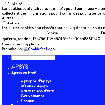
Publicité
Les cookies publicitaires sont utilisés pour fournir aux visi
collectent des informations pour fournir des publicités pers
Autres
Autres
Les autres cookies non classés sont ceux qui sont en cours d
Cookie
D
quform_session_f7b7561119ce574f5bfbe00eb8880b70
Enregistrer & appliquer
Propulsé par
Apsys en bref
A propos d’Apsys
30 ans d’Apsys
Notre raison d’être
Gouvernance
Finance