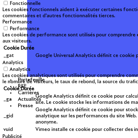
Fonctionnelle
Les cookies fonctionnels aident à exécuter certaines foncti
commentaires et d'autres fonctionnalités tierces.
Performance
Performance
Les cookies de performance sont utilisés pour comprendre et
aux visiteurs.
Cookie
Durée
_gat
Google Universal Analytics définit ce cookie po
Analytics
Analytics
Les cookies analytiques sont utilisés pour comprendre commen
Portefeuille
le nombre de visiteurs, le taux de rebond, la source du trafic
RSE
Cookie
Durée
Carrières
Google Analytics définit ce cookie pour calcul
Actualités
_ga
site. Le cookie stocke les informations de m
Presse
Google Analytics définit ce cookie pour stock
_gid
analytique sur les performances du site Web. 
anonyme.
vuid
Vimeo installe ce cookie pour collecter des in
Publicité