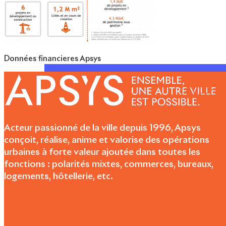
Données financieres Apsys
Acteur passionné de la ville depuis 1996, Apsys
conçoit, réalise, anime et valorise des opérations
urbaines à forte valeur ajoutée dans toutes les
fonctions : polarités mixtes, commerces, bureaux,
logements, hôtellerie, etc.