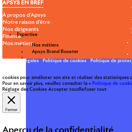
APSYS EN BREF
À propos d'Apsys
Notre raison d’être
Nos dirigeants
Expertise
Finance
Nos métiers
Nos métiers
Apsys Brand Booster
Mentions légales
Politique de cookies
Politique de prote
cookies pour améliorer son site et réaliser des statistiques
Pour en savoir plus, veuillez consulter la «
Politique de cooki
Réglage des Cookies
Accepter tout
Refuser tout
Fermer
Aperçu de la confidentialité