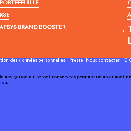
PORTEFEUILLE
C
RSE
A
APSYS BRAND BOOSTER
ction des données personnelles
Presse
Nous contacter
© C
 de navigation qui seront conservées pendant un an et sont de
es
».