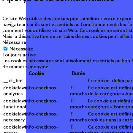
Ce site Web utilise des cookies pour améliorer votre expérie
navigateur car ils sont essentiels au fonctionnement des fo
comment vous utilisez ce site Web. Ces cookies ne seront s
Mais la désactivation de certains de ces cookies peut affec
Nécessaire
Nécessaire
Toujours activé
Les cookies nécessaires sont absolument essentiels au bon f
de manière anonyme.
Cookie
Durée
__cf_bm
Ce cookie, défini pa
cookielawinfo-checkbox-
11
Ce cookie est défini
analytics
months
de la catégorie « Ana
cookielawinfo-checkbox-
11
Le cookie est défini
functional
months
catégorie « Fonction
cookielawinfo-checkbox-
11
Ce cookie est défini
necessary
months
cookies dans la caté
cookielawinfo-checkbox-
11
Ce cookie est défini