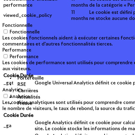
performance
months
de la catégorie « Pe
11
Le cookie est défini 
viewed_cookie_policy
months
ne stocke aucune do
Fonctionnelle
Fonctionnelle
Les cookies fonctionnels aident à exécuter certaines foncti
commentaires et d'autres fonctionnalités tierces.
Performance
Performance
Les cookies de performance sont utilisés pour comprendre et
aux visiteurs.
Cookie
Durée
Portefeuille
_gat
Google Universal Analytics définit ce cookie po
RSE
Analytics
Carrières
Analytics
Actualités
Les cookies analytiques sont utilisés pour comprendre commen
Presse
le nombre de visiteurs, le taux de rebond, la source du trafic
Cookie
Durée
Google Analytics définit ce cookie pour calcul
_ga
site. Le cookie stocke les informations de m