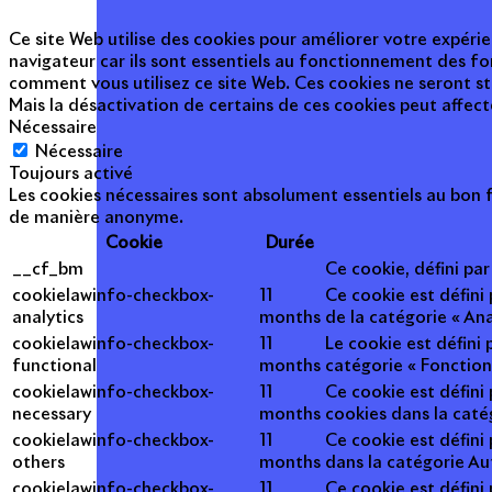
Ce site Web utilise des cookies pour améliorer votre expérie
navigateur car ils sont essentiels au fonctionnement des fo
comment vous utilisez ce site Web. Ces cookies ne seront s
Mais la désactivation de certains de ces cookies peut affec
Nécessaire
Nécessaire
Toujours activé
Les cookies nécessaires sont absolument essentiels au bon f
de manière anonyme.
Cookie
Durée
__cf_bm
Ce cookie, défini pa
cookielawinfo-checkbox-
11
Ce cookie est défini
analytics
months
de la catégorie « Ana
cookielawinfo-checkbox-
11
Le cookie est défini
functional
months
catégorie « Fonction
cookielawinfo-checkbox-
11
Ce cookie est défini
necessary
months
cookies dans la caté
cookielawinfo-checkbox-
11
Ce cookie est défini
others
months
dans la catégorie Au
cookielawinfo-checkbox-
11
Ce cookie est défini