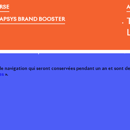
RSE
A
APSYS BRAND BOOSTER
ction des données personnelles
Presse
Nous contacter
© C
 de navigation qui seront conservées pendant un an et sont de
es
».