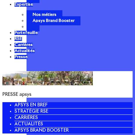
Expertise
Nos métiers
Apsys Brand Booster
Portefeuille
RSE
Carrières
Actualités
Presse
PRESSE apsys
APSYS EN BREF
STRATÉGIE RSE
CARRIÈRES
ACTUALITÉS
APSYS BRAND BOOSTER