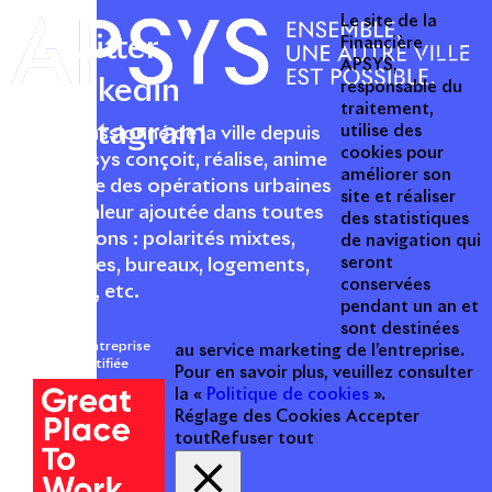
Le site de la
Twitter
Financière
APSYS,
Linkedin
responsable du
traitement,
Instagram
utilise des
Acteur passionné de la ville depuis
cookies pour
1996, Apsys conçoit, réalise, anime
améliorer son
et valorise des opérations urbaines
site et réaliser
à forte valeur ajoutée dans toutes
des statistiques
les fonctions : polarités mixtes,
de navigation qui
seront
commerces, bureaux, logements,
conservées
hôtellerie, etc.
pendant un an et
sont destinées
Une entreprise
au service marketing de l’entreprise.
certifiée
Pour en savoir plus, veuillez consulter
la «
Politique de cookies
».
Réglage des Cookies
Accepter
tout
Refuser tout