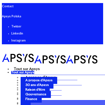
Contact
Apsys Polska
Twitter
Linkedin
Instagram
Tout sur Apsys
Tout sur Apsys
A propos d’Apsys
A propos d’Apsys
30 ans d’Apsys
30 ans d’Apsys
Raison d’être
Raison d’être
Gouvernance
Gouvernance
Finance
Finance