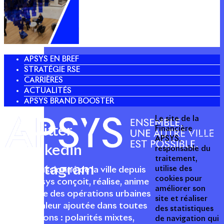
APSYS EN BREF
STRATÉGIE RSE
CARRIÈRES
ACTUALITÉS
APSYS BRAND BOOSTER
Le site de la
Twitter
Financière
APSYS,
Linkedin
responsable du
traitement,
Instagram
utilise des
Acteur passionné de la ville depuis
cookies pour
1996, Apsys conçoit, réalise, anime
améliorer son
et valorise des opérations urbaines
site et réaliser
à forte valeur ajoutée dans toutes
des statistiques
les fonctions : polarités mixtes,
de navigation qui