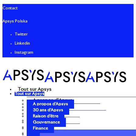
Contact
Apsys Polska
Twitter
Linkedin
Instagram
Tout sur Apsys
Tout sur Apsys
A propos d’Apsys
A propos d’Apsys
30 ans d’Apsys
30 ans d’Apsys
Raison d’être
Raison d’être
Gouvernance
Gouvernance
Finance
Finance