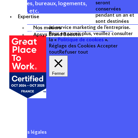
seront
commerces, bureaux, logements,
conservées
hôtellerie, etc.
pendant un an et
Expertise
sont destinées
Une entreprise
Nos métiers
au service marketing de l’entreprise.
certifiée
Pour en savoir plus, veuillez consulter
Apsys Brand Booster
la «
Politique de cookies
».
Réglage des Cookies
Accepter
tout
Refuser tout
Fermer
Mentions légales