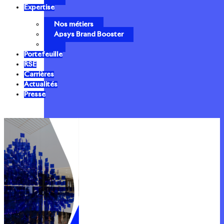
Expertise
Nos métiers
Apsys Brand Booster
Portefeuille
RSE
Carrières
Actualités
Presse