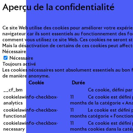
Aperçu de la confidentialité
Ce site Web utilise des cookies pour améliorer votre expérie
navigateur car ils sont essentiels au fonctionnement des fo
comment vous utilisez ce site Web. Ces cookies ne seront s
Mais la désactivation de certains de ces cookies peut affec
Nécessaire
Nécessaire
Toujours activé
Les cookies nécessaires sont absolument essentiels au bon f
de manière anonyme.
Cookie
Durée
__cf_bm
Ce cookie, défini pa
cookielawinfo-checkbox-
11
Ce cookie est défini
analytics
months
de la catégorie « Ana
cookielawinfo-checkbox-
11
Le cookie est défini
functional
months
catégorie « Fonction
cookielawinfo-checkbox-
11
Ce cookie est défini
necessary
months
cookies dans la caté