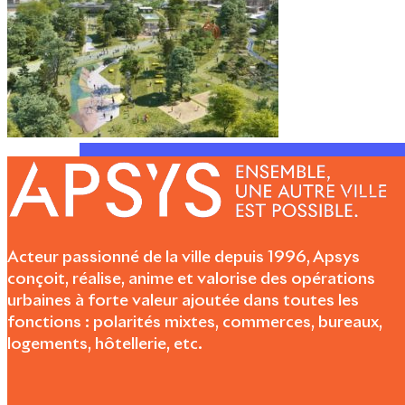
Acteur passionné de la ville depuis 1996, Apsys
conçoit, réalise, anime et valorise des opérations
urbaines à forte valeur ajoutée dans toutes les
fonctions : polarités mixtes, commerces, bureaux,
logements, hôtellerie, etc.