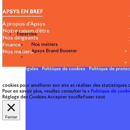
APSYS EN BREF
À propos d'Apsys
Notre raison d’être
Expertise
Nos dirigeants
Nos métiers
Finance
Apsys Brand Booster
Nos métiers
Mentions légales
Politique de cookies
Politique de prote
cookies pour améliorer son site et réaliser des statistiques
Pour en savoir plus, veuillez consulter la «
Politique de cooki
Réglage des Cookies
Accepter tout
Refuser tout
Fermer