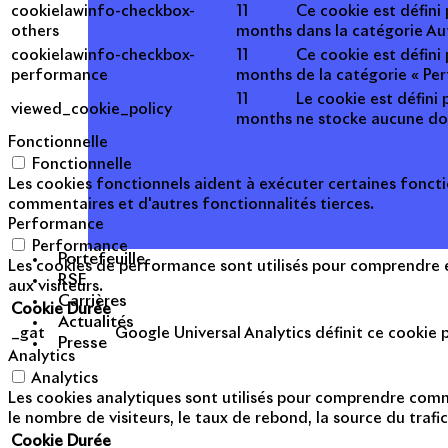
cookielawinfo-checkbox-
11
Ce cookie est défini
others
months
dans la catégorie Au
cookielawinfo-checkbox-
11
Ce cookie est défini
performance
months
de la catégorie « Pe
11
Le cookie est défini 
viewed_cookie_policy
months
ne stocke aucune do
Fonctionnelle
Fonctionnelle
Les cookies fonctionnels aident à exécuter certaines foncti
commentaires et d'autres fonctionnalités tierces.
Performance
Performance
Portefeuille
Les cookies de performance sont utilisés pour comprendre et
RSE
aux visiteurs.
Carrières
Cookie
Durée
Actualités
_gat
Google Universal Analytics définit ce cookie po
Presse
Analytics
Analytics
Les cookies analytiques sont utilisés pour comprendre commen
le nombre de visiteurs, le taux de rebond, la source du trafic
Cookie
Durée