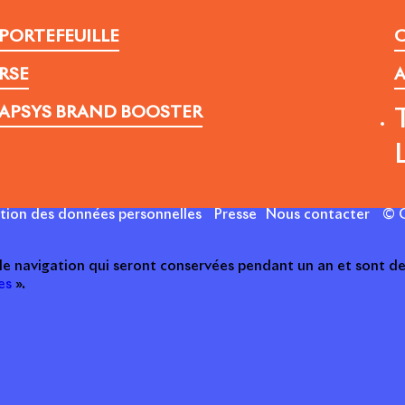
PORTEFEUILLE
C
RSE
A
APSYS BRAND BOOSTER
ction des données personnelles
Presse
Nous contacter
© C
 de navigation qui seront conservées pendant un an et sont de
es
».