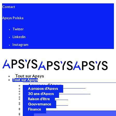
Contact
Apsys Polska
Twitter
Linkedin
Instagram
Tout sur Apsys
Tout sur Apsys
A propos d’Apsys
A propos d’Apsys
30 ans d’Apsys
30 ans d’Apsys
Raison d’être
Raison d’être
Gouvernance
Gouvernance
Finance
Finance