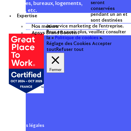
seront
commerces, bureaux, logements,
conservées
hôtellerie, etc.
pendant un an et
Expertise
sont destinées
Une entreprise
Nos métiers
au service marketing de l’entreprise.
certifiée
Pour en savoir plus, veuillez consulter
Apsys Brand Booster
la «
Politique de cookies
».
Réglage des Cookies
Accepter
tout
Refuser tout
Fermer
Mentions légales