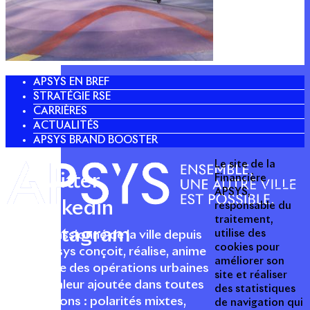
APSYS EN BREF
STRATÉGIE RSE
CARRIÈRES
ACTUALITÉS
APSYS BRAND BOOSTER
Le site de la
Twitter
Financière
APSYS,
Linkedin
responsable du
traitement,
Instagram
utilise des
Acteur passionné de la ville depuis
cookies pour
1996, Apsys conçoit, réalise, anime
améliorer son
et valorise des opérations urbaines
site et réaliser
à forte valeur ajoutée dans toutes
des statistiques
les fonctions : polarités mixtes,
de navigation qui