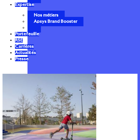
Expertise
Nos métiers
Apsys Brand Booster
Portefeuille
RSE
Carrières
Actualités
Presse