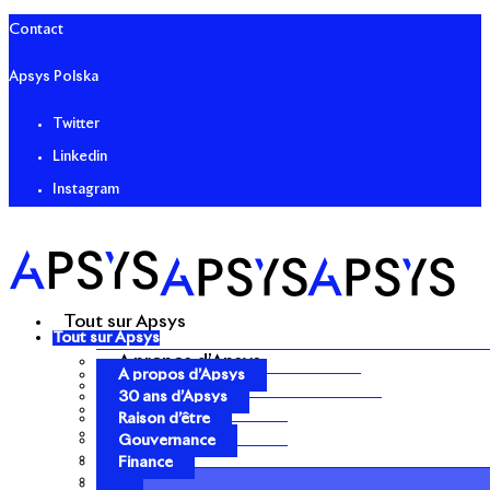
Contact
Apsys Polska
Twitter
Linkedin
Instagram
Tout sur Apsys
Tout sur Apsys
A propos d’Apsys
A propos d’Apsys
30 ans d’Apsys
30 ans d’Apsys
Raison d’être
Raison d’être
Gouvernance
Gouvernance
Finance
Finance