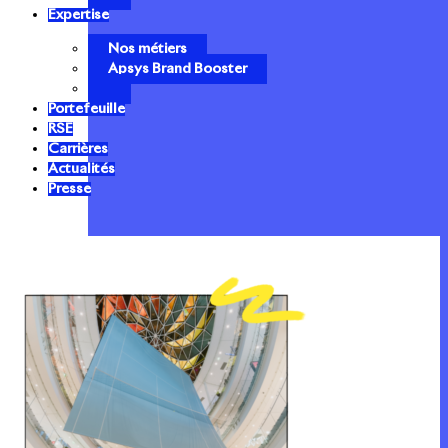
Expertise
Nos métiers
Apsys Brand Booster
Portefeuille
RSE
Carrières
Actualités
Presse