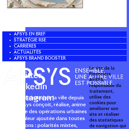
APSYS EN BREF
STRATÉGIE RSE
CARRIÈRES
ACTUALITÉS
APSYS BRAND BOOSTER
Le site de la
Twitter
Financière
APSYS,
Linkedin
responsable du
traitement,
Instagram
utilise des
Acteur passionné de la ville depuis
cookies pour
1996, Apsys conçoit, réalise, anime
améliorer son
et valorise des opérations urbaines
site et réaliser
à forte valeur ajoutée dans toutes
des statistiques
les fonctions : polarités mixtes,
de navigation qui