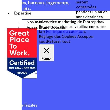
seront
commerces, bureaux, logements,
conservées
hôtellerie, etc.
pendant un an et
Expertise
sont destinées
Une entreprise
Nos métiers
au service marketing de l’entreprise.
certifiée
Pour en savoir plus, veuillez consulter
Apsys Brand Booster
la «
Politique de cookies
».
Réglage des Cookies
Accepter
tout
Refuser tout
Fermer
Mentions légales