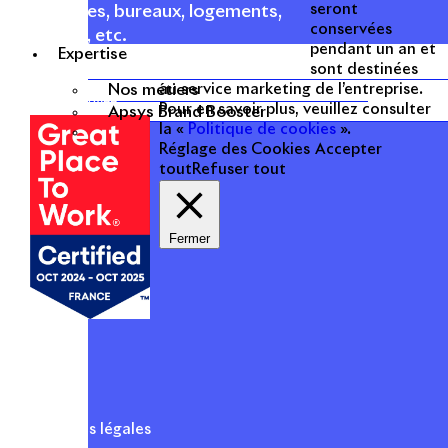
seront
commerces, bureaux, logements,
conservées
hôtellerie, etc.
pendant un an et
Expertise
sont destinées
Une entreprise
Nos métiers
au service marketing de l’entreprise.
certifiée
Pour en savoir plus, veuillez consulter
Apsys Brand Booster
la «
Politique de cookies
».
Réglage des Cookies
Accepter
tout
Refuser tout
Fermer
Mentions légales