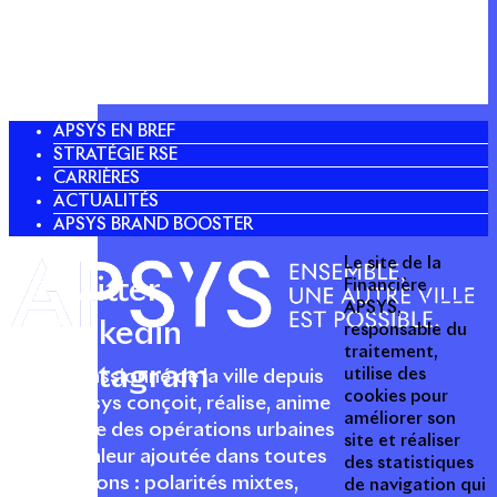
APSYS EN BREF
STRATÉGIE RSE
CARRIÈRES
ACTUALITÉS
APSYS BRAND BOOSTER
Le site de la
Twitter
Financière
APSYS,
Linkedin
responsable du
traitement,
Instagram
utilise des
Acteur passionné de la ville depuis
cookies pour
1996, Apsys conçoit, réalise, anime
améliorer son
et valorise des opérations urbaines
site et réaliser
à forte valeur ajoutée dans toutes
des statistiques
les fonctions : polarités mixtes,
de navigation qui