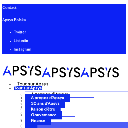
Contact
Apsys Polska
Twitter
Linkedin
Instagram
Tout sur Apsys
Tout sur Apsys
A propos d’Apsys
A propos d’Apsys
30 ans d’Apsys
30 ans d’Apsys
Raison d’être
Raison d’être
Gouvernance
Gouvernance
Finance
Finance