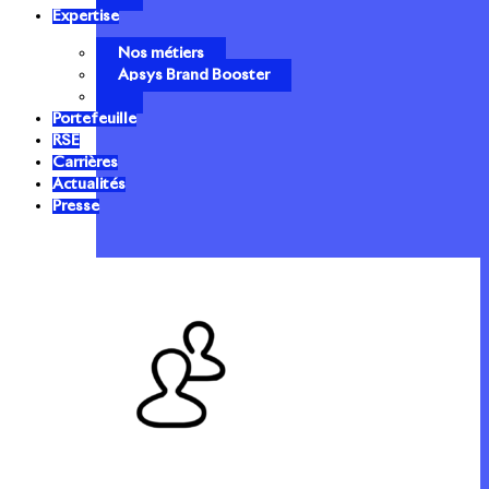
Expertise
Nos métiers
Apsys Brand Booster
Portefeuille
RSE
Carrières
Actualités
Presse