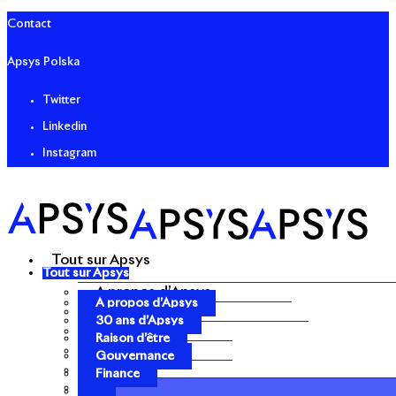
Contact
Apsys Polska
Twitter
Linkedin
Instagram
Tout sur Apsys
Tout sur Apsys
A propos d’Apsys
A propos d’Apsys
30 ans d’Apsys
30 ans d’Apsys
Raison d’être
Raison d’être
Gouvernance
Gouvernance
Finance
Finance