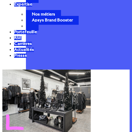
Expertise
Nos métiers
Apsys Brand Booster
Portefeuille
RSE
Carrières
Actualités
Presse