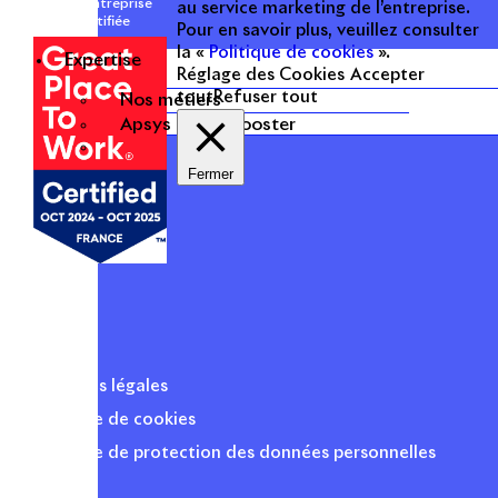
Une entreprise
au service marketing de l’entreprise.
certifiée
Pour en savoir plus, veuillez consulter
la «
Politique de cookies
».
Expertise
Réglage des Cookies
Accepter
tout
Refuser tout
Nos métiers
Apsys Brand Booster
Fermer
Mentions légales
Politique de cookies
Politique de protection des données personnelles
Presse