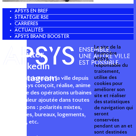
APSYS EN BREF
STRATÉGIE RSE
CARRIÈRES
ACTUALITÉS
APSYS BRAND BOOSTER
Le site de la
Twitter
Financière
APSYS,
Linkedin
responsable du
traitement,
Instagram
utilise des
Acteur passionné de la ville depuis
cookies pour
1996, Apsys conçoit, réalise, anime
améliorer son
et valorise des opérations urbaines
site et réaliser
à forte valeur ajoutée dans toutes
des statistiques
les fonctions : polarités mixtes,
de navigation qui
seront
commerces, bureaux, logements,
conservées
hôtellerie, etc.
pendant un an et
sont destinées