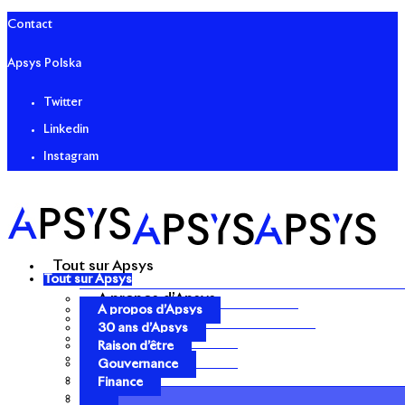
Contact
Apsys Polska
Twitter
Linkedin
Instagram
Tout sur Apsys
Tout sur Apsys
A propos d’Apsys
A propos d’Apsys
30 ans d’Apsys
30 ans d’Apsys
Raison d’être
Raison d’être
Gouvernance
Gouvernance
Finance
Finance