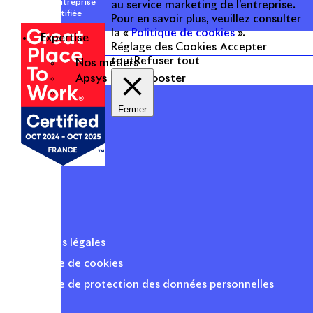
Une entreprise
au service marketing de l’entreprise.
certifiée
Pour en savoir plus, veuillez consulter
la «
Politique de cookies
».
Expertise
Réglage des Cookies
Accepter
tout
Refuser tout
Nos métiers
Apsys Brand Booster
Fermer
Mentions légales
Politique de cookies
Politique de protection des données personnelles
Presse