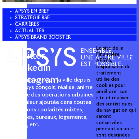
APSYS EN BREF
STRATÉGIE RSE
CARRIÈRES
ACTUALITÉS
APSYS BRAND BOOSTER
Le site de la
Twitter
Financière
APSYS,
Linkedin
responsable du
traitement,
Instagram
utilise des
Acteur passionné de la ville depuis
cookies pour
1996, Apsys conçoit, réalise, anime
améliorer son
et valorise des opérations urbaines
site et réaliser
à forte valeur ajoutée dans toutes
des statistiques
les fonctions : polarités mixtes,
de navigation qui
seront
commerces, bureaux, logements,
conservées
hôtellerie, etc.
pendant un an et
sont destinées