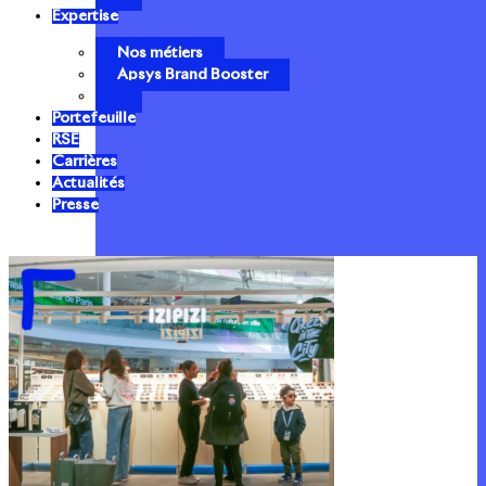
Expertise
Nos métiers
Apsys Brand Booster
Portefeuille
RSE
Carrières
Actualités
Presse