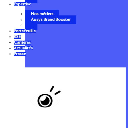
Expertise
Nos métiers
Apsys Brand Booster
Portefeuille
RSE
Carrières
Actualités
Presse