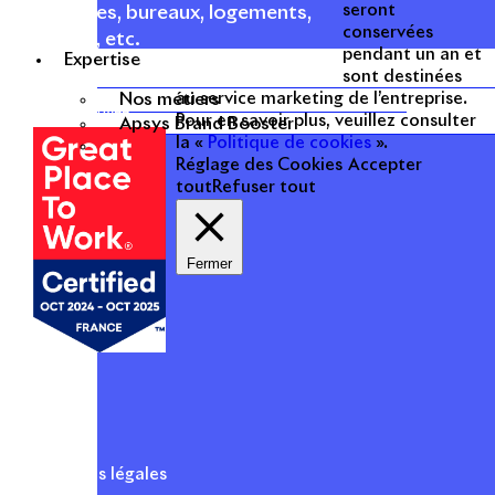
seront
commerces, bureaux, logements,
conservées
hôtellerie, etc.
pendant un an et
Expertise
sont destinées
Une entreprise
Nos métiers
au service marketing de l’entreprise.
certifiée
Pour en savoir plus, veuillez consulter
Apsys Brand Booster
la «
Politique de cookies
».
Réglage des Cookies
Accepter
tout
Refuser tout
Fermer
Mentions légales