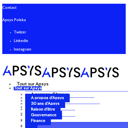
Contact
Apsys Polska
Twitter
Linkedin
Instagram
Tout sur Apsys
Tout sur Apsys
A propos d’Apsys
A propos d’Apsys
30 ans d’Apsys
30 ans d’Apsys
Raison d’être
Raison d’être
Gouvernance
Gouvernance
Finance
Finance