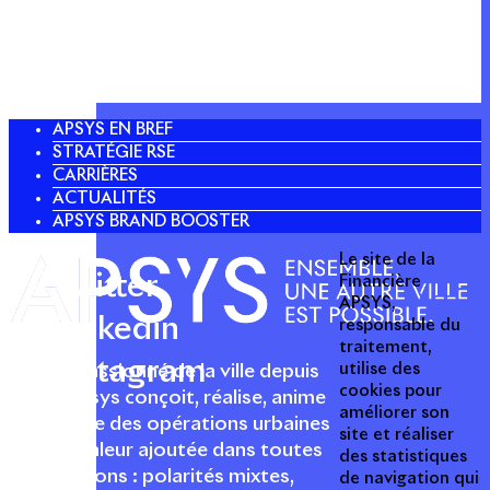
APSYS EN BREF
STRATÉGIE RSE
CARRIÈRES
ACTUALITÉS
APSYS BRAND BOOSTER
Le site de la
Twitter
Financière
APSYS,
Linkedin
responsable du
traitement,
Instagram
utilise des
Acteur passionné de la ville depuis
cookies pour
1996, Apsys conçoit, réalise, anime
améliorer son
et valorise des opérations urbaines
site et réaliser
à forte valeur ajoutée dans toutes
des statistiques
les fonctions : polarités mixtes,
de navigation qui