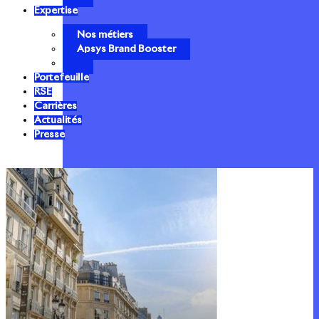
Expertise
Nos métiers
Apsys Brand Booster
Portefeuille
RSE
Carrières
Actualités
Presse