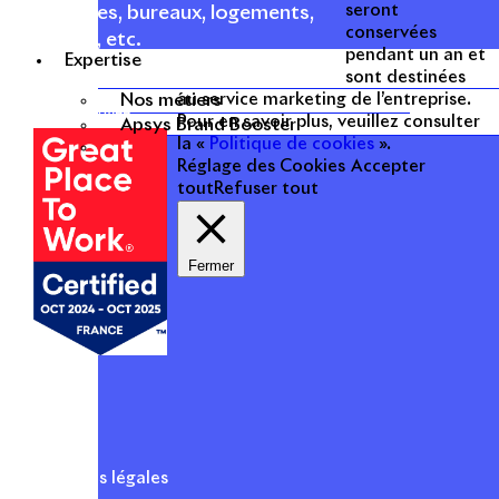
seront
commerces, bureaux, logements,
conservées
hôtellerie, etc.
pendant un an et
Expertise
sont destinées
Une entreprise
Nos métiers
au service marketing de l’entreprise.
certifiée
Pour en savoir plus, veuillez consulter
Apsys Brand Booster
la «
Politique de cookies
».
Réglage des Cookies
Accepter
tout
Refuser tout
Fermer
Mentions légales