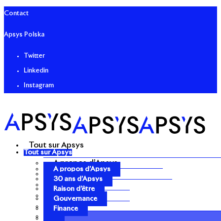
Contact
Apsys Polska
Twitter
Linkedin
Instagram
Tout sur Apsys
Tout sur Apsys
A propos d’Apsys
A propos d’Apsys
30 ans d’Apsys
30 ans d’Apsys
Raison d’être
Raison d’être
Gouvernance
Gouvernance
Finance
Finance