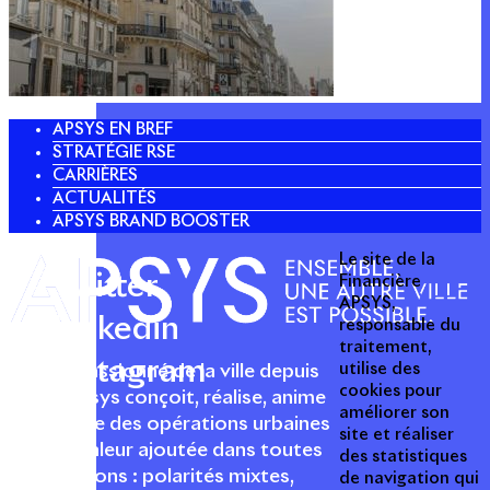
APSYS EN BREF
STRATÉGIE RSE
CARRIÈRES
ACTUALITÉS
APSYS BRAND BOOSTER
Le site de la
Twitter
Financière
APSYS,
Linkedin
responsable du
traitement,
Instagram
utilise des
Acteur passionné de la ville depuis
cookies pour
1996, Apsys conçoit, réalise, anime
améliorer son
et valorise des opérations urbaines
site et réaliser
à forte valeur ajoutée dans toutes
des statistiques
les fonctions : polarités mixtes,
de navigation qui