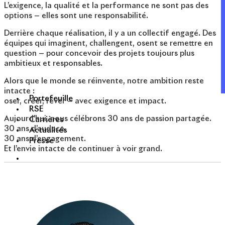
L’exigence, la qualité et la performance ne sont pas des
options — elles sont une responsabilité.
Derrière chaque réalisation, il y a un collectif engagé. Des
équipes qui imaginent, challengent, osent se remettre en
question — pour concevoir des projets toujours plus
ambitieux et responsables.
Alors que le monde se réinvente, notre ambition reste
intacte :
Portefeuille
oser, créer, rêver — avec exigence et impact.
RSE
Aujourd’hui, nous célébrons 30 ans de passion partagée.
Carrières
30 ans d’audace.
Actualités
30 ans d’engagement.
Presse
Et l’envie intacte de continuer à voir grand.