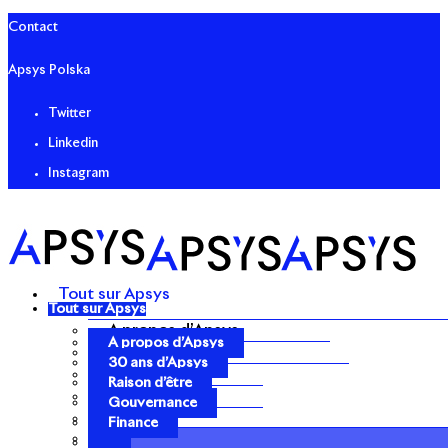
Contact
Apsys Polska
Twitter
Linkedin
Instagram
Tout sur Apsys
Tout sur Apsys
A propos d’Apsys
A propos d’Apsys
30 ans d’Apsys
30 ans d’Apsys
Raison d’être
Raison d’être
Gouvernance
Gouvernance
Finance
Finance