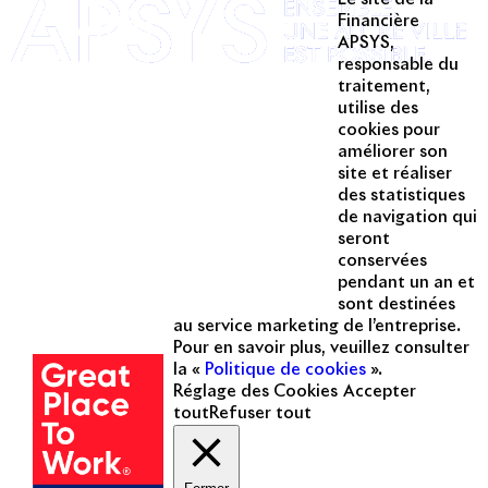
Twitter
Financière
APSYS,
Linkedin
responsable du
traitement,
Instagram
utilise des
Acteur passionné de la ville depuis
cookies pour
1996, Apsys conçoit, réalise, anime
améliorer son
et valorise des opérations urbaines
site et réaliser
à forte valeur ajoutée dans toutes
des statistiques
les fonctions : polarités mixtes,
de navigation qui
seront
commerces, bureaux, logements,
conservées
hôtellerie, etc.
pendant un an et
sont destinées
Une entreprise
au service marketing de l’entreprise.
certifiée
Pour en savoir plus, veuillez consulter
la «
Politique de cookies
».
Réglage des Cookies
Accepter
tout
Refuser tout