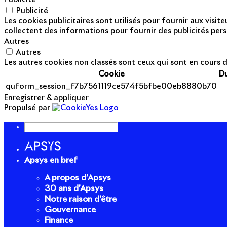
Publicité
Les cookies publicitaires sont utilisés pour fournir aux visi
collectent des informations pour fournir des publicités pers
Autres
Autres
Les autres cookies non classés sont ceux qui sont en cours d
Cookie
D
quform_session_f7b7561119ce574f5bfbe00eb8880b70
Enregistrer & appliquer
Propulsé par
Apsys en bref
A propos d’Apsys
30 ans d’Apsys
Notre raison d’être
Gouvernance
Finance