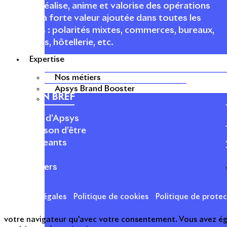
conçoit, réalise, anime et valorise des opérations
urbaines à forte valeur ajoutée dans toutes les
fonctions : polarités mixtes, commerces, bureaux,
logements, hôtellerie, etc.
Expertise
Nos métiers
Apsys Brand Booster
APSYS EN BREF
À propos d'Apsys
Notre raison d’être
Nos dirigeants
Finance
Nos métiers
Mentions légales
Politique de cookies
Politique de prote
votre navigateur qu'avec votre consentement. Vous avez égal