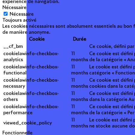
expérience de navigation.
Nécessaire
Nécessaire
Toujours activé
Les cookies nécessaires sont absolument essentiels au bon f
de manière anonyme.
Cookie
Durée
__cf_bm
Ce cookie, défini pa
cookielawinfo-checkbox-
11
Ce cookie est défini
analytics
months
de la catégorie « Ana
cookielawinfo-checkbox-
11
Le cookie est défini
functional
months
catégorie « Fonction
cookielawinfo-checkbox-
11
Ce cookie est défini
necessary
months
cookies dans la caté
cookielawinfo-checkbox-
11
Ce cookie est défini
others
months
dans la catégorie Au
cookielawinfo-checkbox-
11
Ce cookie est défini
performance
months
de la catégorie « Pe
11
Le cookie est défini 
viewed_cookie_policy
months
ne stocke aucune do
Fonctionnelle