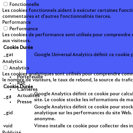
Fonctionnelle
Les cookies fonctionnels aident à exécuter certaines foncti
commentaires et d'autres fonctionnalités tierces.
Performance
Performance
Les cookies de performance sont utilisés pour comprendre et
aux visiteurs.
Cookie
Durée
_gat
Google Universal Analytics définit ce cookie po
Analytics
Analytics
Les cookies analytiques sont utilisés pour comprendre commen
Portefeuille
le nombre de visiteurs, le taux de rebond, la source du trafic
RSE
Cookie
Durée
Carrières
Google Analytics définit ce cookie pour calcul
Actualités
_ga
site. Le cookie stocke les informations de m
Presse
Google Analytics définit ce cookie pour stock
_gid
analytique sur les performances du site Web. 
anonyme.
vuid
Vimeo installe ce cookie pour collecter des in
Publicité